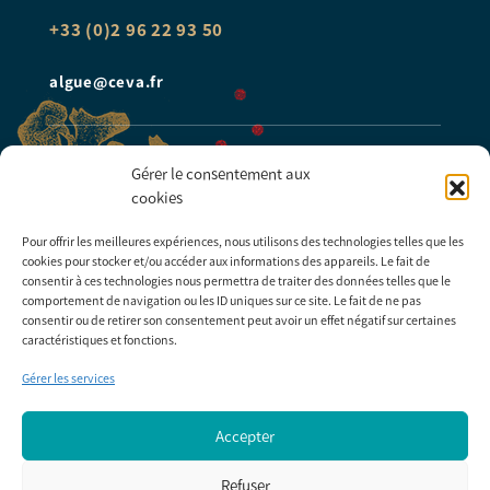
+33 (0)2 96 22 93 50
algue@ceva.fr
INSCRIPTION NEWSLETTER
Gérer le consentement aux
cookies
Pour offrir les meilleures expériences, nous utilisons des technologies telles que les
cookies pour stocker et/ou accéder aux informations des appareils. Le fait de
S'inscrire
consentir à ces technologies nous permettra de traiter des données telles que le
comportement de navigation ou les ID uniques sur ce site. Le fait de ne pas
* Champs obligatoires
consentir ou de retirer son consentement peut avoir un effet négatif sur certaines
caractéristiques et fonctions.
Gérer les services
© 2026 CEVA
Contact
Mentions légales
Accepter
Politique de protection des données personnelles
Cookies
Refuser