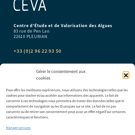
Centre d'Étude et de Valorisation des Algues
83 rue de Pen Lan
22610 PLEUBIAN
+33 (0)2 96 22 93 50
algue@ceva.fr
Gérer le consentement aux
cookies
INSCRIPTION NEWSLETTER
Pour offrir les meilleures expériences, nous utilisons des technologies telles que les
cookies pour stocker et/ou accéder aux informations des appareils. Le fait de
consentir à ces technologies nous permettra de traiter des données telles que le
comportement de navigation ou les ID uniques sur ce site. Le fait de ne pas
consentir ou de retirer son consentement peut avoir un effet négatif sur certaines
S'inscrire
caractéristiques et fonctions.
Manage services
* Champs obligatoires